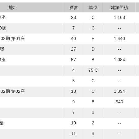
地址
層數
單位
建築面積
2座
28
C
1,168
9號
7
C
--
02期 第01座
40
F
1,440
鑽璽
27
D
--
3座
57
B
1,084
4
75:C
--
5
C
--
02期 第02座
13
C
1,394
9
E
540
7
B
--
座
10
2
--
11
B
--