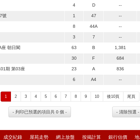
4
D
--
7號
1
47
--
8
44A
--
3
7
--
A座 朝日閣
63
B
1,381
30
F
684
01期 第03座
23
A
836
6
A4
--
1
2
3
4
5
6
7
8
9
10
後10頁
尾頁
成交紀錄
屋苑走勢
網上放盤
按揭計算
銀行估價
地