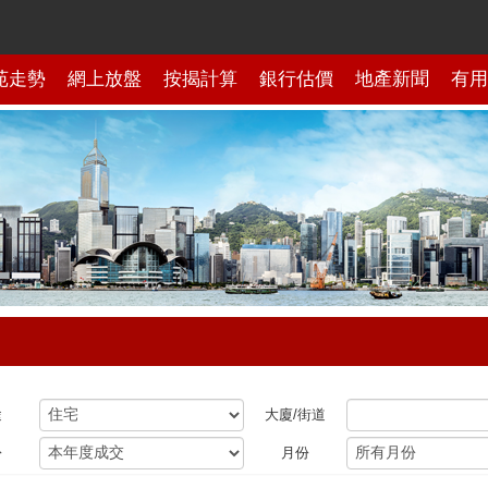
苑走勢
網上放盤
按揭計算
銀行估價
地產新聞
有用
途
大廈/街道
份
月份