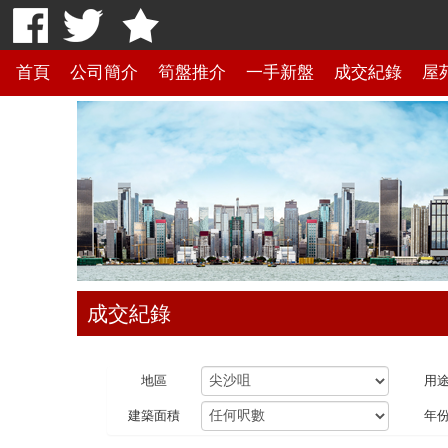
首頁
公司簡介
筍盤推介
一手新盤
成交紀錄
屋
成交紀錄
地區
用
建築面積
年