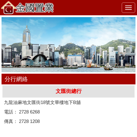
Togg
navi
分行網絡
文匯街總行
九龍油麻地文匯街18號文華樓地下B舖
電話： 2728 6268
傳真： 2728 1208