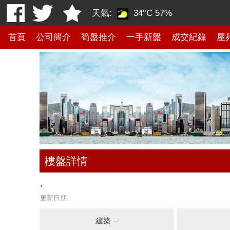
天氣:
34°C
57%
首頁
公司簡介
筍盤推介
一手新盤
成交紀錄
屋
樓盤詳情
,
更新日期:
建築 --