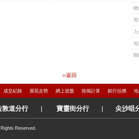
物
用
入
地
聯
‹‹返回
成交紀錄
屋苑走勢
網上放盤
按揭計算
銀行估價
地
佐敦道分行
|
寶靈街分行
|
尖沙咀
l Rights Reserved.