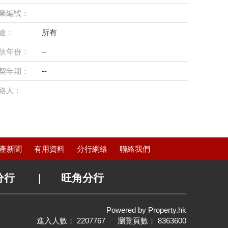
業編號：
途：
所有
伙年份：
--
契年期：
--
絡人：
產新聞
有用資料
分行網絡
聯絡我們
分行
|
旺角分行
Powered by
Property.hk
進入人數： 2207767 瀏覽頁數： 8363600