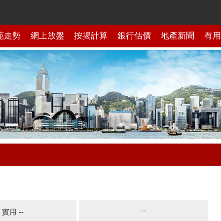
苑走勢
網上放盤
按揭計算
銀行估價
地產新聞
有用
--
實用 --