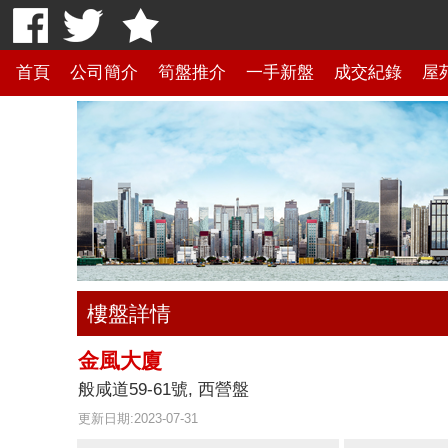
首頁
公司簡介
筍盤推介
一手新盤
成交紀錄
屋
樓盤詳情
金風大廈
般咸道59-61號, 西營盤
更新日期:2023-07-31