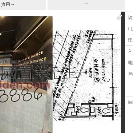
--
實用 --
物
用
樓
入
地
聯
備