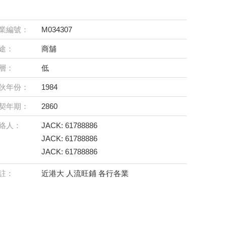
業編號：
M034307
途：
商舖
層：
低
伙年份：
1984
契年期：
2860
絡人：
JACK: 61788886
JACK: 61788886
JACK: 61788886
註：
近港大 人流旺鋪 各行各業