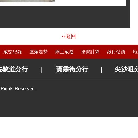
‹‹返回
成交紀錄
屋苑走勢
網上放盤
按揭計算
銀行估價
地
佐敦道分行
|
寶靈街分行
|
尖沙咀
l Rights Reserved.