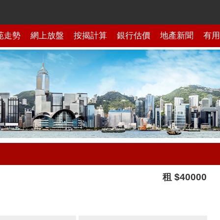
苑走勢
網上放盤
按揭計算
銀行估價
地產新聞
有用
租 $40000