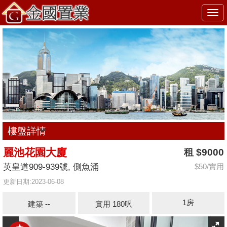
Togg
navi
樓盤詳情
麗池花園大廈
租 $9000
英皇道909-939號, 側魚涌
$50/實用
更新日期:2023-06-08
1房
建築 --
實用 180呎