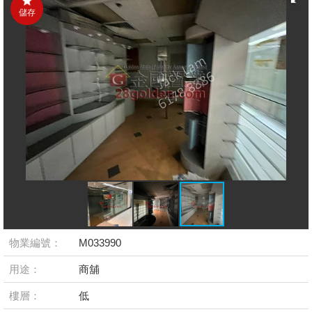
儲存
物業編號：
M033990
用途：
商舖
樓層：
低