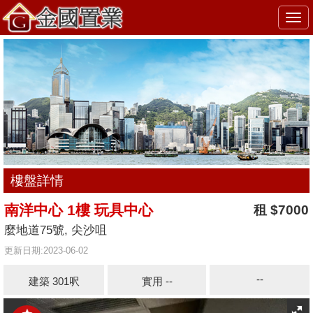
Togg
navi
樓盤詳情
南洋中心 1樓 玩具中心
租 $7000
麼地道75號, 尖沙咀
更新日期:2023-06-02
--
建築 301呎
實用 --