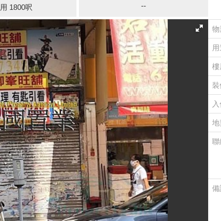
--
用 1800呎
物
用
樓
裝
入
地
聯
備