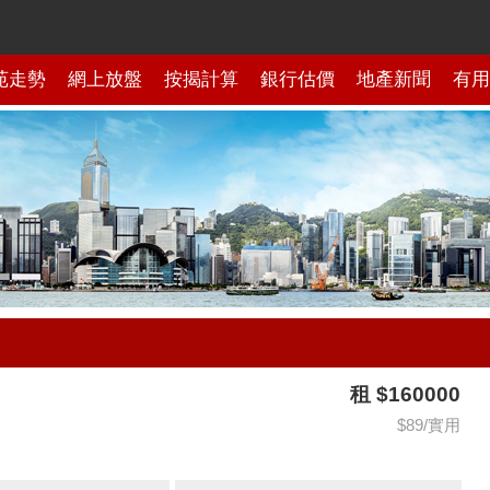
苑走勢
網上放盤
按揭計算
銀行估價
地產新聞
有用
租 $160000
$89/實用