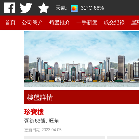
天氣:
31°C
66%
首頁
公司簡介
筍盤推介
一手新盤
成交紀錄
屋
樓盤詳情
珍寶樓
弼街63號, 旺角
更新日期:2023-04-05