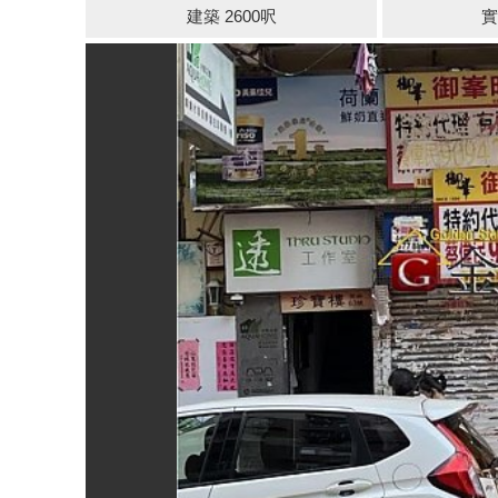
建築 2600呎
實