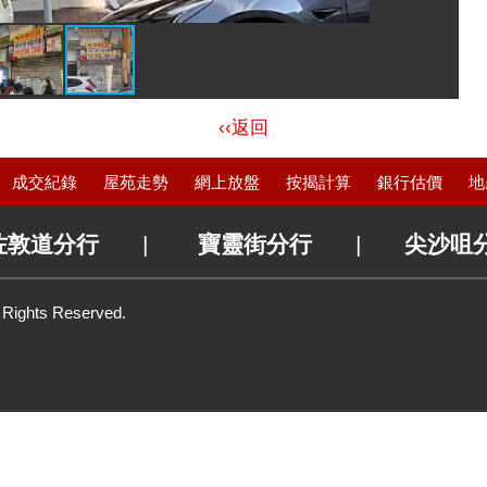
‹‹返回
成交紀錄
屋苑走勢
網上放盤
按揭計算
銀行估價
地
佐敦道分行
|
寶靈街分行
|
尖沙咀
l Rights Reserved.