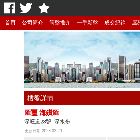
首頁
公司簡介
筍盤推介
一手新盤
成交紀錄
屋
樓盤詳情
匯璽 海鑽匯
深旺道28號, 深水步
更新日期:2023-03-29