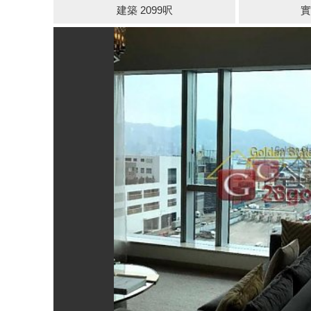
建築 2099呎
實