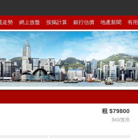
苑走勢
網上放盤
按揭計算
銀行估價
地產新聞
有用
租 $79800
$43/實用