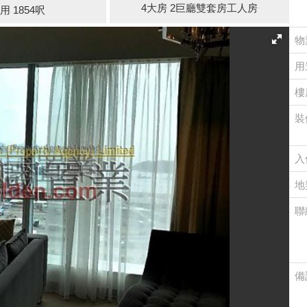
4大房 2巨廳雙套房工人房
用 1854呎
物
用
樓
裝
入
地
聯
備