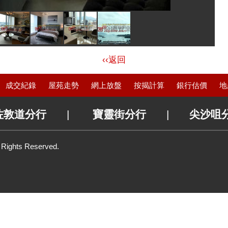
‹‹返回
成交紀錄
屋苑走勢
網上放盤
按揭計算
銀行估價
地
佐敦道分行
|
寶靈街分行
|
尖沙咀
l Rights Reserved.