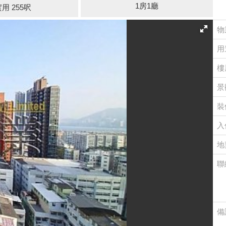
1房1廳
用 255呎
物
用
樓
景
裝
入
地
聯
備