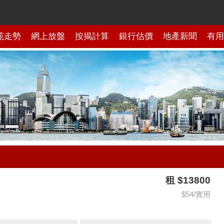
苑走勢
網上放盤
按揭計算
銀行估價
地產新聞
有用
租 $13800
$54/實用