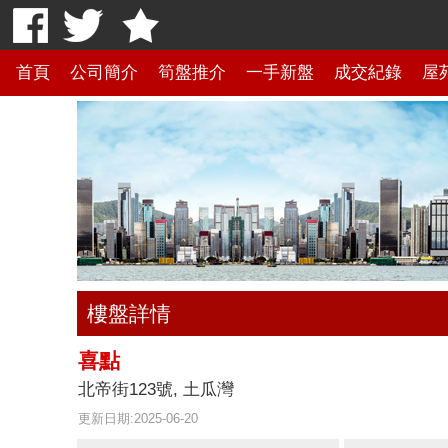
首頁
公司簡介
筍盤推介
一手新盤
成交紀錄
屋
樓盤詳情
喜點
北帝街123號, 土瓜灣
更新日期:2025-06-20