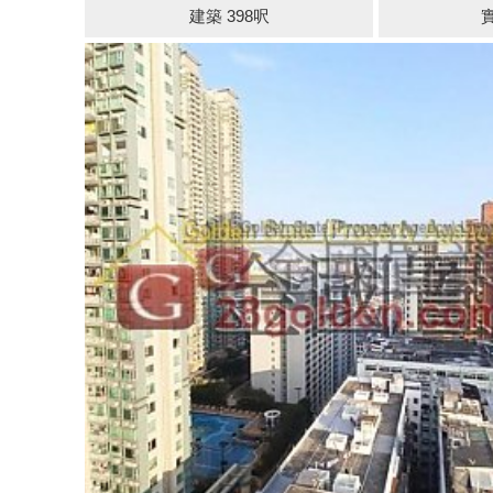
建築 398呎
實