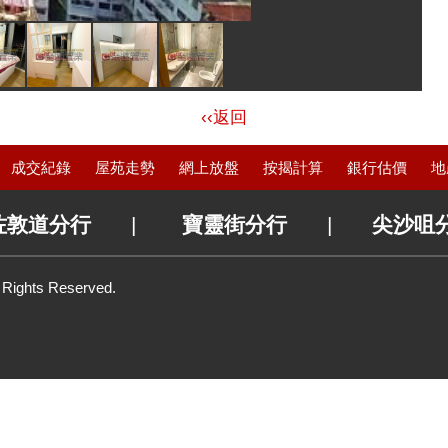
‹‹返回
成交紀錄
屋苑走勢
網上放盤
按揭計算
銀行估價
地
佐敦道分行
|
寶靈街分行
|
尖沙咀
l Rights Reserved.