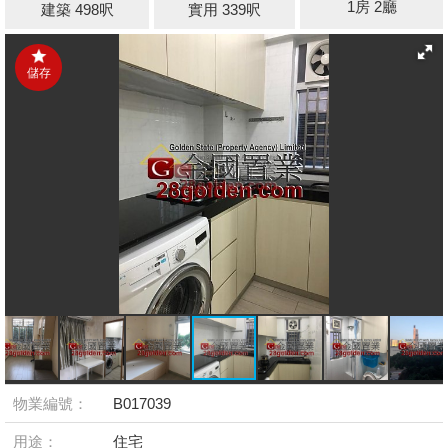
1房 2廳
建築 498呎
實用 339呎
儲存
物業編號：
B017039
用途：
住宅