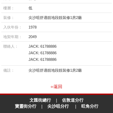
樓層：
低
裝修：
尖沙咀舒適靚地段靚裝修1房2廳
入伙年份：
1978
地契年期：
2049
聯絡人：
JACK: 61788886
JACK: 61788886
JACK: 61788886
備註：
尖沙咀舒適靚地段靚裝修1房2廳
‹‹返回
文匯街總行
|
佐敦道分行
寶靈街分行
|
尖沙咀分行
|
旺角分行