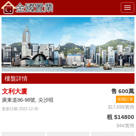
Togg
navi
樓盤詳情
文利大廈
售 600萬
按揭計算
廣東道86-98號, 尖沙咀
$17,699/實用
更新日期:2022-12-30
租 $14800
$44/實用