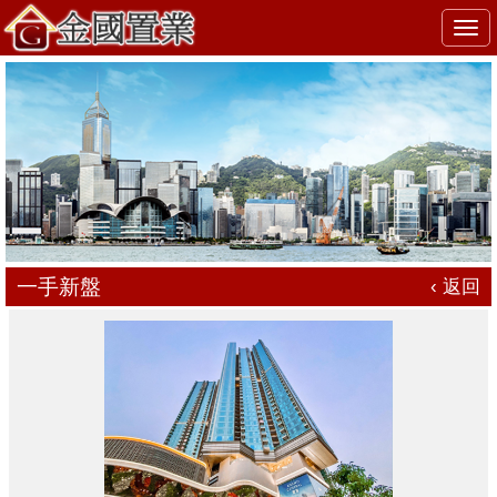
Togg
navi
一手新盤
‹ 返回