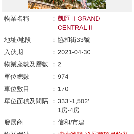
物業名稱
：
凱匯 II GRAND
CENTRAL II
地址/地段
：
協和街33號
入伙期
：
2021-04-30
物業座數及層數
：
2
單位總數
：
974
車位數目
：
170
單位面積及間隔
：
333'-1,502'
1房-4房
發展商
：
信和/市建